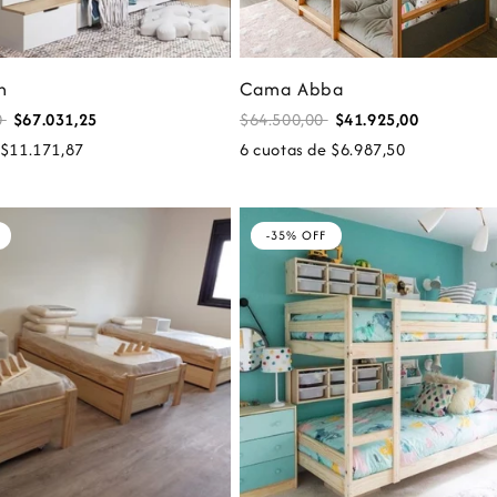
n
Cama Abba
0
$67.031,25
$64.500,00
$41.925,00
 $11.171,87
6 cuotas de $6.987,50
-35% OFF