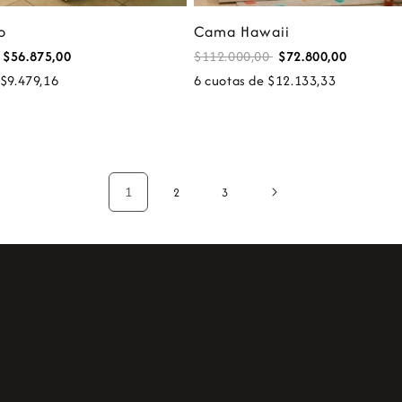
o
Cama Hawaii
$56.875,00
$112.000,00
$72.800,00
 $9.479,16
6 cuotas de $12.133,33
1
2
3