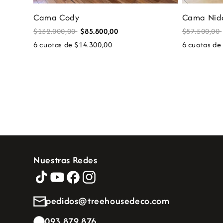
Cama Cody
Cama Nid
$132.000,00
$85.800,00
$87.500,00
6 cuotas de $14.300,00
6 cuotas de
Nuestras Redes
pedidos@treehousedeco.com
093 879 876