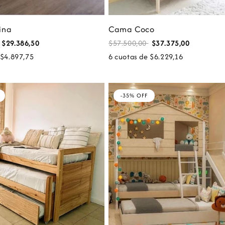
ina
Cama Coco
$29.386,50
$57.500,00
$37.375,00
 $4.897,75
6 cuotas de $6.229,16
-35% OFF