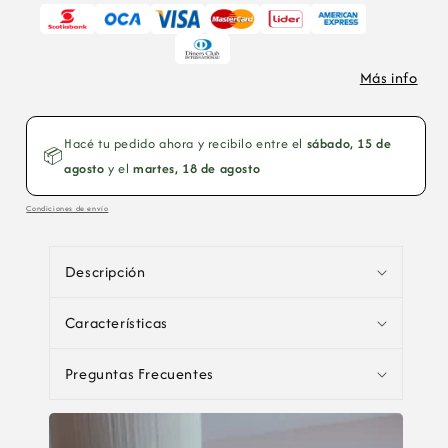
Pinocho
Pinoc
Más info
Hacé tu pedido ahora y recibilo entre el
sábado, 15 de
📦
agosto
y el
martes, 18 de agosto
Condiciones de envío
C
o
Descripción
n
t
Características
e
n
Preguntas Frecuentes
i
d
o