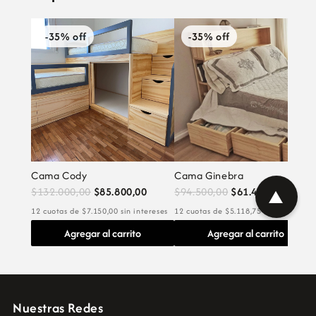
-35% off
-35% off
Cama Cody
Cama Ginebra
$132.000,00
$85.800,00
$94.500,00
$61.425,00
▲
12 cuotas de $7.150,00 sin intereses
12 cuotas de $5.118,75 sin intereses
Agregar al carrito
Agregar al carrito
Nuestras Redes