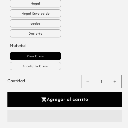
Nogal
Nogal Envejecido
caoba
Desierto
Material
Pino Clear
Eucalipto Clear
Cantidad
Reducir
Aumen
cantidad
canti
para
para
Agregar al carrito
Cama
Cama
La
La
Casita
Casita
de
de