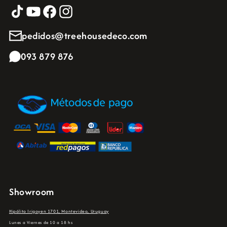
pedidos@treehousedeco.com
093 879 876
Showroom
Hipólito Irigoyen 1701, Montevideo, Uruguay
Lunes a Viernes de 10 a 18 hs