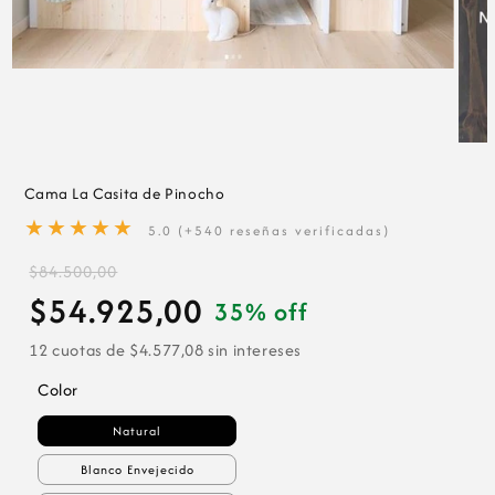
Abrir
elemento
multimedia
1
Abrir
en
eleme
una
multi
ventana
Cama La Casita de Pinocho
2
modal
★★★★★
en
5.0 (+540 reseñas verificadas)
una
venta
$84.500,00
modal
$54.925,00
35% off
12 cuotas de $4.577,08 sin intereses
Color
Natural
Blanco Envejecido