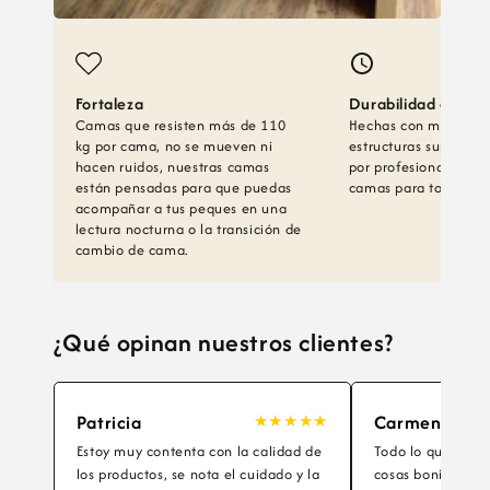
Fortaleza
Durabilidad garant
Camas que resisten más de 110
Hechas con materiale
kg por cama, no se mueven ni
estructuras super fir
hacen ruidos, nuestras camas
por profesionales, ga
están pensadas para que puedas
camas para toda la v
acompañar a tus peques en una
lectura nocturna o la transición de
cambio de cama.
¿Qué opinan nuestros clientes?
Patricia
Carmen
★
★
★
★
★
Estoy muy contenta con la calidad de
Todo lo que comp
los productos, se nota el cuidado y la
cosas bonitas y b