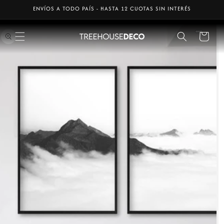
Ir
ENVÍOS A TODO PAÍS - HASTA 12 CUOTAS SIN INTERÉS
directamente
Ir
al contenido
directamente
a la
Carrito
información
del producto