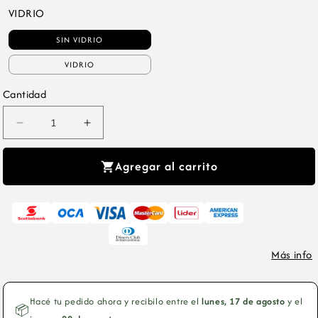
VIDRIO
SIN VIDRIO
VIDRIO
Cantidad
Reducir
Aumentar
cantidad
cantidad
para
para
Agregar al carrito
Set
Set
x2
x2
Cuadros
Cuadros
Decorativos
Decorativos
Montañas,
Montañas,
Más info
Blanco
Blanco
y
y
Negro
Negro
Hacé tu pedido ahora y recibilo entre el
lunes, 17 de agosto
y el
📦
Marco
Marco