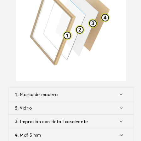
g
a
b
l
e
1. Marco de madera
2. Vidrio
3. Impresión con tinta Ecosolvente
4. Mdf 3 mm