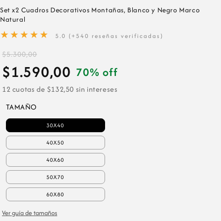
Set x2 Cuadros Decorativos Montañas, Blanco y Negro Marco
Natural
★★★★★
5.0 (+540 reseñas verificadas)
$5.300,00
$1.590,00
70% off
12 cuotas de $132,50 sin intereses
TAMAÑO
30X40
40X50
40X60
50X70
60X80
Ver guía de tamaños