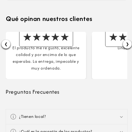
Qué opinan nuestros clientes
Maria
Ma
❮
❯
El producto me re gustó, excelente
Lindos 
calidad y por encima de lo que
esperaba. La entrega, impecable y
muy ordenada.
Preguntas Frecuentes
¿Tienen local?
¿Cuál es la garantía de los productos?