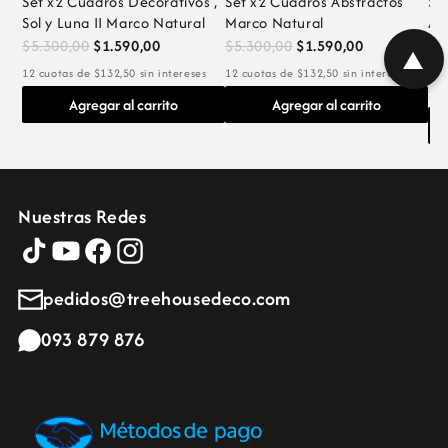
Set x2 Cuadros Decorativos ,
Set x2 Cuadros Abstractos
Se
Sol y Luna II Marco Natural
Marco Natural
Ar
be
$5.300,00
$1.590,00
$5.300,00
$1.590,00
▲
$5
12 cuotas de $132,50 sin intereses
12 cuotas de $132,50 sin intereses
12 
Agregar al carrito
Agregar al carrito
Nuestras Redes
pedidos@treehousedeco.com
093 879 876