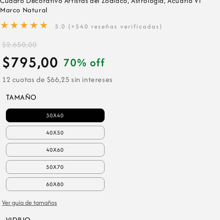
Cuadro Decorativo Artistas del Zodiaco, Astrología, Acuario VI
Marco Natural
★★★★★
5.0 (+540 reseñas verificadas)
$2.650,00
$795,00
70% off
12 cuotas de $66,25 sin intereses
TAMAÑO
30X40
40X50
40X60
50X70
60X80
Ver guía de tamaños
VIDRIO