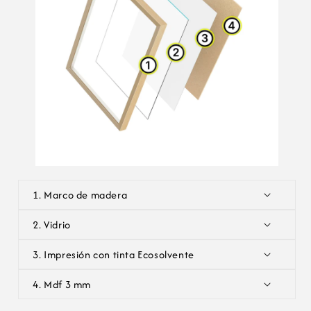
a
b
l
e
1. Marco de madera
2. Vidrio
3. Impresión con tinta Ecosolvente
4. Mdf 3 mm