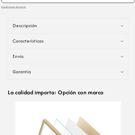
Natural
Natural
Condiciones de envío
C
o
Descripción
n
t
Características
e
n
Envío
i
d
Garantía
o
d
e
La calidad importa: Opción con marco
s
p
l
e
g