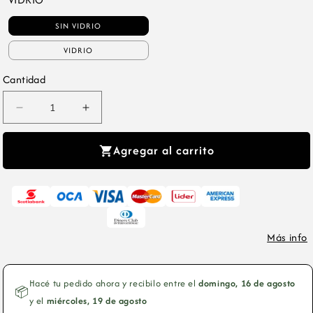
SIN VIDRIO
VIDRIO
Cantidad
Reducir
Aumentar
cantidad
cantidad
para
para
Agregar al carrito
Cuadro
Cuadro
Decorativo
Decorativo
Artistas
Artistas
del
del
Zodiaco,
Zodiaco,
Más info
Astrología,
Astrología,
Acuario
Acuario
VI
VI
Hacé tu pedido ahora y recibilo entre el
domingo, 16 de agosto
📦
Marco
Marco
y el
miércoles, 19 de agosto