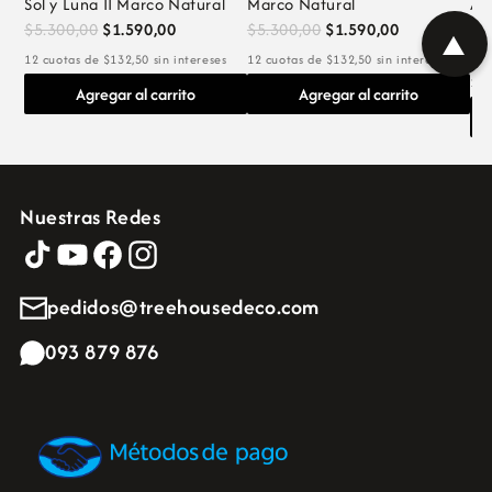
Sol y Luna II Marco Natural
Marco Natural
Ar
be
$5.300,00
$1.590,00
$5.300,00
$1.590,00
▲
$5
12 cuotas de $132,50 sin intereses
12 cuotas de $132,50 sin intereses
12 
Agregar al carrito
Agregar al carrito
Nuestras Redes
pedidos@treehousedeco.com
093 879 876