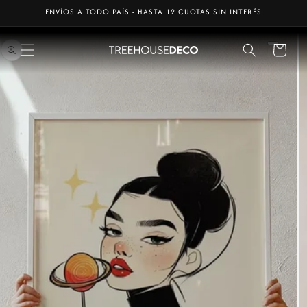
Ir
ENVÍOS A TODO PAÍS - HASTA 12 CUOTAS SIN INTERÉS
directamente
Ir
al contenido
directamente
a la
Carrito
información
del producto