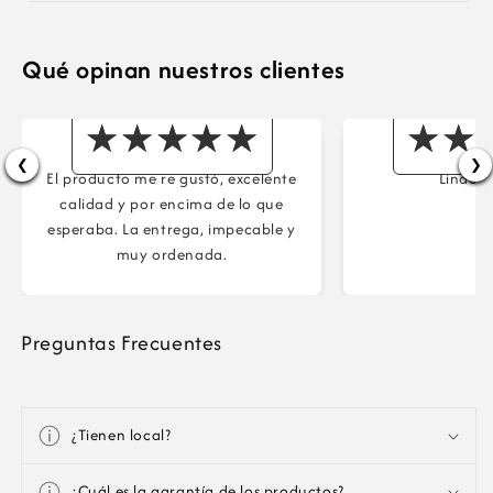
Qué opinan nuestros clientes
Maria
Ma
❮
❯
El producto me re gustó, excelente
Lindos 
calidad y por encima de lo que
esperaba. La entrega, impecable y
muy ordenada.
Preguntas Frecuentes
¿Tienen local?
¿Cuál es la garantía de los productos?