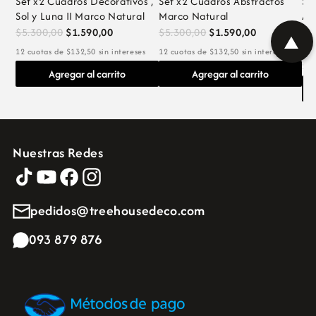
Set x2 Cuadros Decorativos ,
Set x2 Cuadros Abstractos
Se
Sol y Luna II Marco Natural
Marco Natural
Ar
be
$5.300,00
$1.590,00
$5.300,00
$1.590,00
▲
$5
12 cuotas de $132,50 sin intereses
12 cuotas de $132,50 sin intereses
12 
Agregar al carrito
Agregar al carrito
Nuestras Redes
pedidos@treehousedeco.com
093 879 876