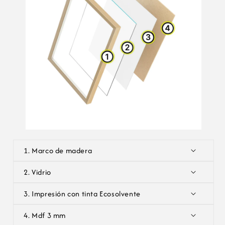
g
a
b
l
e
1. Marco de madera
2. Vidrio
3. Impresión con tinta Ecosolvente
4. Mdf 3 mm