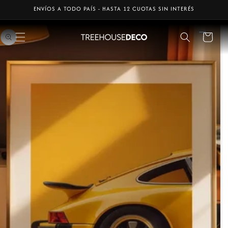
Ir
ENVÍOS A TODO PAÍS - HASTA 12 CUOTAS SIN INTERÉS
directamente
Ir
al contenido
directamente
a la
Carrito
información
del producto
rir
lemento
ultimedia