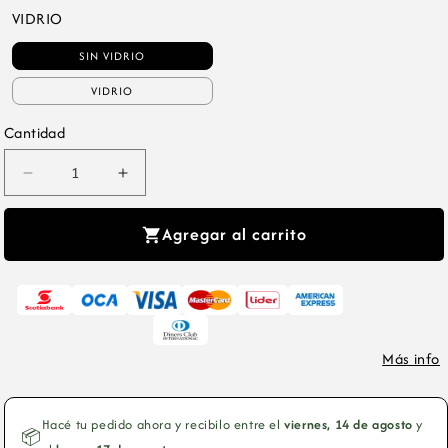
VIDRIO
SIN VIDRIO
VIDRIO
Cantidad
Reducir
Aumentar
cantidad
cantidad
para
para
Agregar al carrito
Cuadro
Cuadro
Individual
Individual
Deportes,
Deportes,
Autos,
Autos,
The
The
Más info
Man
Man
Cave
Cave
Collection
Collection
Hacé tu pedido ahora y recibilo entre el
viernes, 14 de agosto
y
📦
XVII
XVII