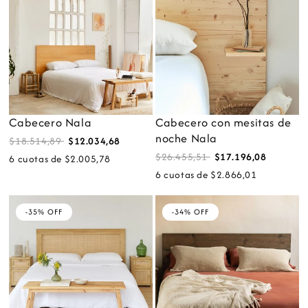
Cabecero Nala
Cabecero con mesitas de
noche Nala
$18.514,89
$12.034,68
$26.455,51
$17.196,08
6 cuotas de $2.005,78
6 cuotas de $2.866,01
-35% OFF
-34% OFF