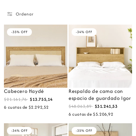
Ordenar
-35% OFF
-34% OFF
Cabecero Haydé
Respaldo de cama con
espacio de guardado Igor
$21.161,76
$13.755,14
$48.063,89
$31.241,53
6 cuotas de $2.292,52
6 cuotas de $5.206,92
-34% OFF
-35% OFF